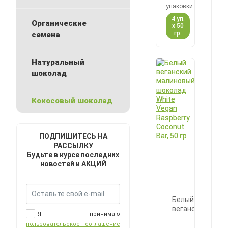
упаковки
4 уп.
Органические
х 50
гр.
семена
Натуральный
шоколад
Кокосовый шоколад
ПОДПИШИТЕСЬ НА
РАССЫЛКУ
Будьте в курсе последних
новостей и АКЦИЙ
Белый
веганский
Я принимаю
малиновый
пользовательское соглашение
шоколад