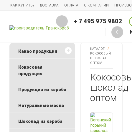
КАК КУПИТЬ?
ДОСТАВКА
ОПЛАТА
О КОМПАНИИ
ПРОИЗВО
ВАКАНСИИ
КОНТАКТЫ
ПРАЙС-ЛИСТ
+ 7 495 975 9802
0
КАТАЛОГ
/
Какао продукция
КОКОСОВЫЙ
ШОКОЛАД
ОПТОМ
Кокосовая
продукция
Кокосов
шоколад
Продукция из кэроба
оптом
Натуральные масла
Шоколад из кэроба