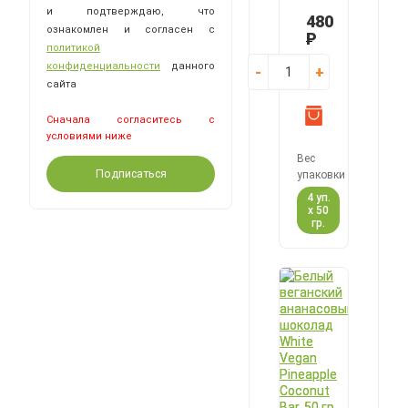
и подтверждаю, что
White
480
ознакомлен и согласен с
Vegan
Р
Raspberry
политикой
Coconut
конфиденциальности
данного
-
+
Bar,
сайта
50
гр
Сначала согласитесь с
условиями ниже
Вес
упаковки
4 уп.
х 50
гр.