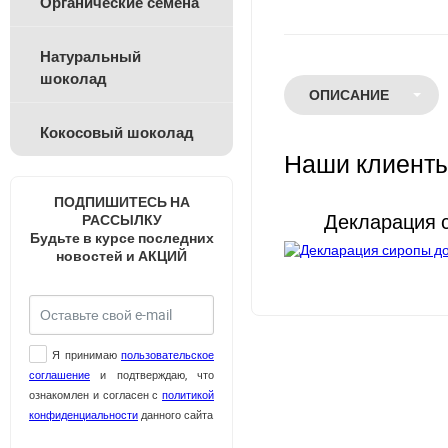
Органические семена
Натуральный
шоколад
ОПИСАНИЕ
Кокосовый шоколад
ХАРАКТЕРИСТИКИ
Наши клиент
КАК КУПИТЬ ?
ПОДПИШИТЕСЬ НА
КОММЕНТАРИИ
Декларация 
РАССЫЛКУ
Будьте в курсе последних
новостей и АКЦИЙ
Я принимаю
пользовательское
соглашение
и подтверждаю, что
ознакомлен и согласен с
политикой
конфиденциальности
данного сайта