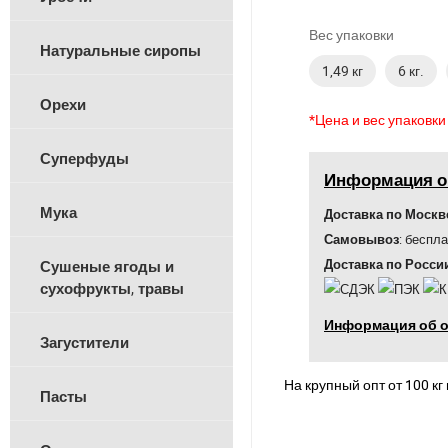
Вес упаковки
Натуральные сиропы
1,49 кг
6 кг.
Орехи
*Цена и вес упаковк
Суперфуды
Информация о
Мука
Доставка по Москв
Самовывоз:
бесплат
Доставка по Росс
Сушеные ягоды и
сухофрукты, травы
Информация об о
Загустители
На крупный опт от 100 кг
Пасты